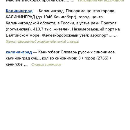
участие в походах против балт.… …
Географическая энциклопедия
Калининград
— Калининград. Панорама центра города.
КАЛИНИНГРАД (до 1946 Кенигсберг), город, центр
Калининградской области, в России, в устье реки Преголя
(полуанклав). 410,7 тыс. жителей. Незамерзающий порт на
Балтийском море. Железнодорожный узел; аэропорт.… …
Иллюстрированный энциклопедический словарь
калининград
— Кенигсберг Словарь русских синонимов.
калининград сущ., кол во синонимов: 3 • город (2765) •
кенигсбе …
Словарь синонимов