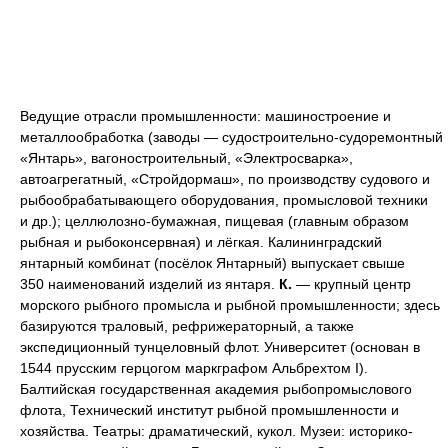
Ведущие отрасли промышленности: машиностроение и
металлообработка (заводы — судостроительно-судоремонтный
«Янтарь», вагоностроительный, «Электросварка»,
автоагрегатный, «Стройдормаш», по производству судового и
рыбообрабатывающего оборудования, промысловой техники
и др.); целлюлозно-бумажная, пищевая (главным образом
рыбная и рыбоконсервная) и лёгкая. Калининградский
янтарный комбинат (посёлок Янтарный) выпускает свыше
350 наименований изделий из янтаря.
К.
— крупный центр
морского рыбного промысла и рыбной промышленности; здесь
базируются траловый, рефрижераторный, а также
экспедиционный тунцеловный флот. Университет (основан в
1544 прусским герцогом маркграфом Альбрехтом I).
Балтийская государственная академия рыбопромыслового
флота, Технический институт рыбной промышленности и
хозяйства. Театры: драматический, кукол. Музеи: историко-