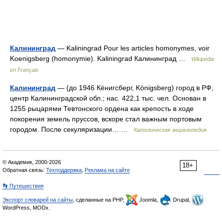
Калининград
— Kaliningrad Pour les articles homonymes, voir
Koenigsberg (homonymie). Kaliningrad Калининград …
Wikipédia
en Français
Калининград
— (до 1946 Кёнигсберг, Königsberg) город в РФ,
центр Калининградской обл.; нас. 422,1 тыс. чел. Основан в
1255 рыцарями Тевтонского ордена как крепость в ходе
покорения земель пруссов, вскоре стал важным портовым
городом. После секуляризации… …
Католическая энциклопедия
© Академик, 2000-2026
18+
Обратная связь:
Техподдержка
,
Реклама на сайте
👣 Путешествия
Экспорт словарей на сайты
, сделанные на PHP,
Joomla,
Drupal,
WordPress, MODx.