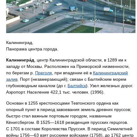
Калининград.
Панорама центра города.
Калинингра́д
, центр Калининградской области, в 1289 км к
западу от Москвы. Расположен на Приморской низменности,
по берегам р.
Преголя
, при впадении её в
Калининградский
залив
. Порт (незамерзающий); связан с Балтийским морем
глубоководным каналом (до г.
Балтийск
). Узел железных дорог.
Аэропорт. Население 422,1 тыс. человек. (1996).
Основан в 1255 крестоносцами Тевтонского ордена как
опорный пункт в период завоевания земель древних пруссов;
быстро стал важным портовым городом, названным
Кёнигсбергом. В 1525—1618 резиденция прусских герцогов.
С 1701 в составе Королевства Пруссия. В период Семилетней
войны 1756—63 взят русскими войсками (1758), до 1762 центр