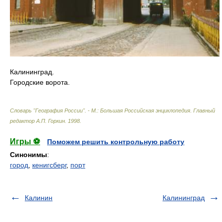
Калининград.
Городские ворота.
Словарь "География России". - М.: Большая Российская энциклопедия
.
Главный
редактор А.П. Горкин
.
1998
.
Игры ⚽
Поможем решить контрольную работу
Синонимы
:
город
,
кенигсберг
,
порт
Калинин
Калининград